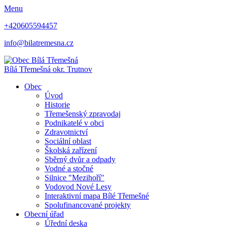
Menu
+420605594457
info@bilatremesna.cz
Bílá Třemešná
okr. Trutnov
Obec
Úvod
Historie
Třemešenský zpravodaj
Podnikatelé v obci
Zdravotnictví
Sociální oblast
Školská zařízení
Sběrný dvůr a odpady
Vodné a stočné
Silnice "Mezihoří"
Vodovod Nové Lesy
Interaktivní mapa Bílé Třemešné
Spolufinancované projekty
Obecní úřad
Úřední deska