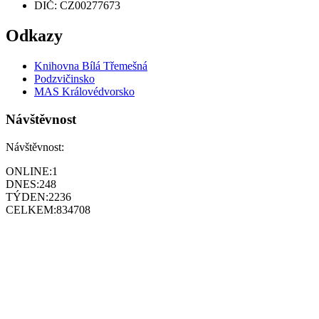
DIČ: CZ00277673
Odkazy
Knihovna Bílá Třemešná
Podzvičinsko
MAS Královédvorsko
Návštěvnost
Návštěvnost:
ONLINE:
1
DNES:
248
TÝDEN:
2236
CELKEM:
834708