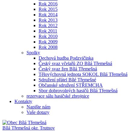
Rok 2016
Rok 2015
Rok 2014
Rok 2013
Rok 2012
Rok 2011
Rok 2010
Rok 2009
Rok 2008
Spolky
Dechová hudba Podzvičinka
Český svaz včelařů ZO Bílá Třemešná
Český svaz žen Bílá Třemešná
Tělovýchovná jednota SOKOL Bílá Třemešná
Sdružení přátel Bílé Třemešné
Občanské sdružení STŘEMCHA
Sbor dobrovolných hasičů Bílá Třemešná
rezervace sálu hasičské zbrojnice
Kontakty
Napište nám
Vaše dotazy
Bílá Třemešná
okr. Trutnov