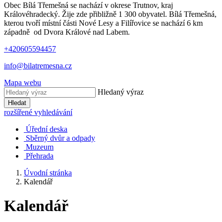
Obec Bílá Třemešná se nachází v okrese Trutnov, kraj
Královéhradecký. Žije zde přibližně 1 300 obyvatel. Bílá Třemešná,
kterou tvoří místní části Nové Lesy a Filířovice se nachází 6 km
západně od Dvora Králové nad Labem.
+420605594457
info@bilatremesna.cz
Mapa webu
Hledaný výraz
Hledat
rozšířené vyhledávání
Úřední deska
Sběrný dvůr a odpady
Muzeum
Přehrada
Úvodní stránka
Kalendář
Kalendář