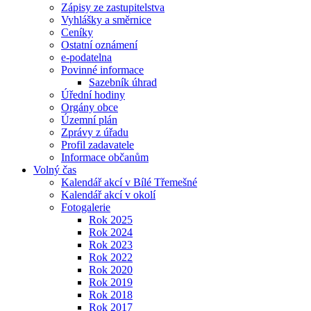
Zápisy ze zastupitelstva
Vyhlášky a směrnice
Ceníky
Ostatní oznámení
e-podatelna
Povinné informace
Sazebník úhrad
Úřední hodiny
Orgány obce
Územní plán
Zprávy z úřadu
Profil zadavatele
Informace občanům
Volný čas
Kalendář akcí v Bílé Třemešné
Kalendář akcí v okolí
Fotogalerie
Rok 2025
Rok 2024
Rok 2023
Rok 2022
Rok 2020
Rok 2019
Rok 2018
Rok 2017