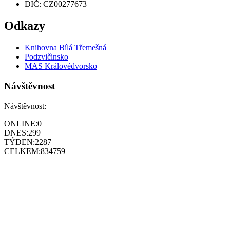
DIČ: CZ00277673
Odkazy
Knihovna Bílá Třemešná
Podzvičinsko
MAS Královédvorsko
Návštěvnost
Návštěvnost:
ONLINE:
0
DNES:
299
TÝDEN:
2287
CELKEM:
834759