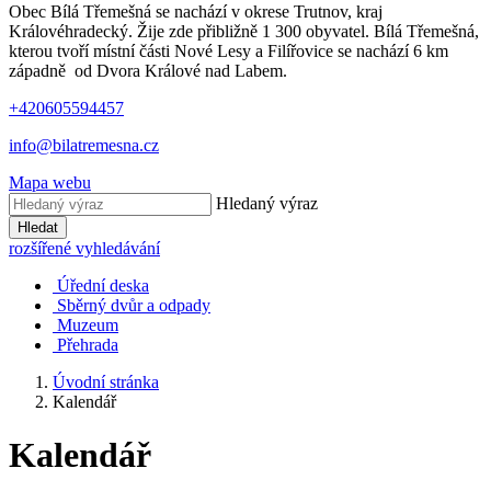
Obec Bílá Třemešná se nachází v okrese Trutnov, kraj
Královéhradecký. Žije zde přibližně 1 300 obyvatel. Bílá Třemešná,
kterou tvoří místní části Nové Lesy a Filířovice se nachází 6 km
západně od Dvora Králové nad Labem.
+420605594457
info@bilatremesna.cz
Mapa webu
Hledaný výraz
Hledat
rozšířené vyhledávání
Úřední deska
Sběrný dvůr a odpady
Muzeum
Přehrada
Úvodní stránka
Kalendář
Kalendář