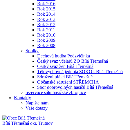
Rok 2016
Rok 2015
Rok 2014
Rok 2013
Rok 2012
Rok 2011
Rok 2010
Rok 2009
Rok 2008
Spolky
Dechová hudba Podzvičinka
Český svaz včelařů ZO Bílá Třemešná
Český svaz žen Bílá Třemešná
Tělovýchovná jednota SOKOL Bílá Třemešná
Sdružení přátel Bílé Třemešné
Občanské sdružení STŘEMCHA
Sbor dobrovolných hasičů Bílá Třemešná
rezervace sálu hasičské zbrojnice
Kontakty
Napište nám
Vaše dotazy
Bílá Třemešná
okr. Trutnov