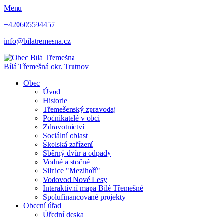
Menu
+420605594457
info@bilatremesna.cz
Bílá Třemešná
okr. Trutnov
Obec
Úvod
Historie
Třemešenský zpravodaj
Podnikatelé v obci
Zdravotnictví
Sociální oblast
Školská zařízení
Sběrný dvůr a odpady
Vodné a stočné
Silnice "Mezihoří"
Vodovod Nové Lesy
Interaktivní mapa Bílé Třemešné
Spolufinancované projekty
Obecní úřad
Úřední deska