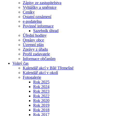
Zápisy ze zastupitelstva
Vyhlášky a směrnice
Ceníky
Ostatní oznámení
e-podatelna
Povinné informace
Sazebník úhrad
Úřední hodiny
Orgány obce
Územní plán
Zprávy z úřadu
Profil zadavatele
Informace občanům
Volný čas
Kalendář akcí v Bílé Třemešné
Kalendář akcí v okolí
Fotogalerie
Rok 2025
Rok 2024
Rok 2023
Rok 2022
Rok 2020
Rok 2019
Rok 2018
Rok 2017