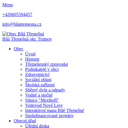
Menu
+420605594457
info@bilatremesna.cz
Bílá Třemešná
okr. Trutnov
Obec
Úvod
Historie
Třemešenský zpravodaj
Podnikatelé v obci
Zdravotnictví
Sociální oblast
Školská zařízení
Sběrný dvůr a odpady
Vodné a stočné
Silnice "Mezihoří"
Vodovod Nové Lesy
Interaktivní mapa Bílé Třemešné
Spolufinancované projekty
Obecní úřad
Úřední deska