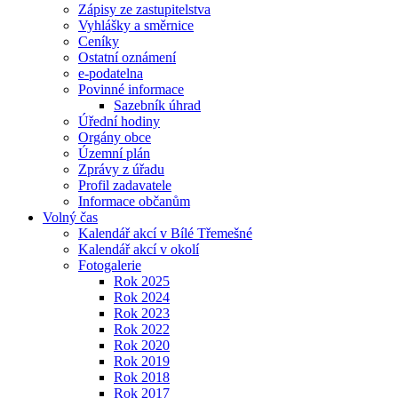
Zápisy ze zastupitelstva
Vyhlášky a směrnice
Ceníky
Ostatní oznámení
e-podatelna
Povinné informace
Sazebník úhrad
Úřední hodiny
Orgány obce
Územní plán
Zprávy z úřadu
Profil zadavatele
Informace občanům
Volný čas
Kalendář akcí v Bílé Třemešné
Kalendář akcí v okolí
Fotogalerie
Rok 2025
Rok 2024
Rok 2023
Rok 2022
Rok 2020
Rok 2019
Rok 2018
Rok 2017