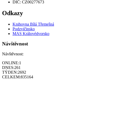
DIČ: CZ00277673
Odkazy
Knihovna Bílá Třemešná
Podzvičinsko
MAS Královédvorsko
Návštěvnost
Návštěvnost:
ONLINE:
1
DNES:
261
TÝDEN:
2692
CELKEM:
835164