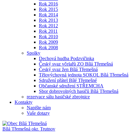
Rok 2016
Rok 2015
Rok 2014
Rok 2013
Rok 2012
Rok 2011
Rok 2010
Rok 2009
Rok 2008
Spolky
Dechová hudba Podzvičinka
Český svaz včelařů ZO Bílá Třemešná
Český svaz žen Bílá Třemešná
Tělovýchovná jednota SOKOL Bílá Třemešná
Sdružení přátel Bílé Třemešné
Občanské sdružení STŘEMCHA
Sbor dobrovolných hasičů Bílá Třemešná
rezervace sálu hasičské zbrojnice
Kontakty
Napište nám
Vaše dotazy
Bílá Třemešná
okr. Trutnov