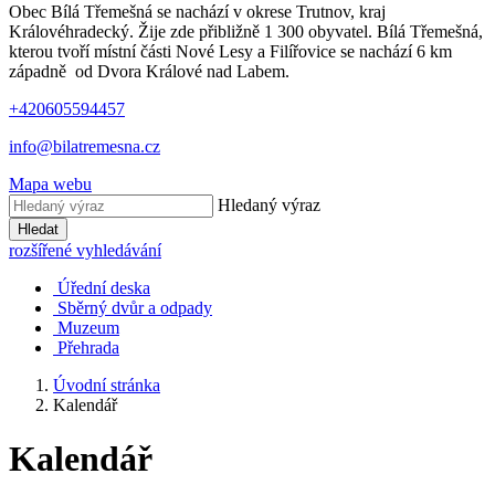
Obec Bílá Třemešná se nachází v okrese Trutnov, kraj
Královéhradecký. Žije zde přibližně 1 300 obyvatel. Bílá Třemešná,
kterou tvoří místní části Nové Lesy a Filířovice se nachází 6 km
západně od Dvora Králové nad Labem.
+420605594457
info@bilatremesna.cz
Mapa webu
Hledaný výraz
Hledat
rozšířené vyhledávání
Úřední deska
Sběrný dvůr a odpady
Muzeum
Přehrada
Úvodní stránka
Kalendář
Kalendář