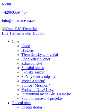
Menu
+420605594457
info@bilatremesna.cz
Bílá Třemešná
okr. Trutnov
Obec
Úvod
Historie
Třemešenský zpravodaj
Podnikatelé v obci
Zdravotnictví
Sociální oblast
Školská zařízení
Sběrný dvůr a odpady
Vodné a stočné
Silnice "Mezihoří"
Vodovod Nové Lesy
Interaktivní mapa Bílé Třemešné
Spolufinancované projekty
Obecní úřad
Úřední deska