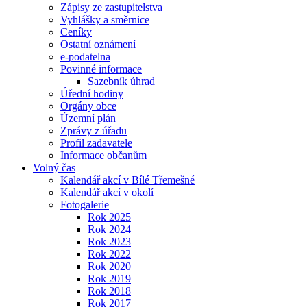
Zápisy ze zastupitelstva
Vyhlášky a směrnice
Ceníky
Ostatní oznámení
e-podatelna
Povinné informace
Sazebník úhrad
Úřední hodiny
Orgány obce
Územní plán
Zprávy z úřadu
Profil zadavatele
Informace občanům
Volný čas
Kalendář akcí v Bílé Třemešné
Kalendář akcí v okolí
Fotogalerie
Rok 2025
Rok 2024
Rok 2023
Rok 2022
Rok 2020
Rok 2019
Rok 2018
Rok 2017