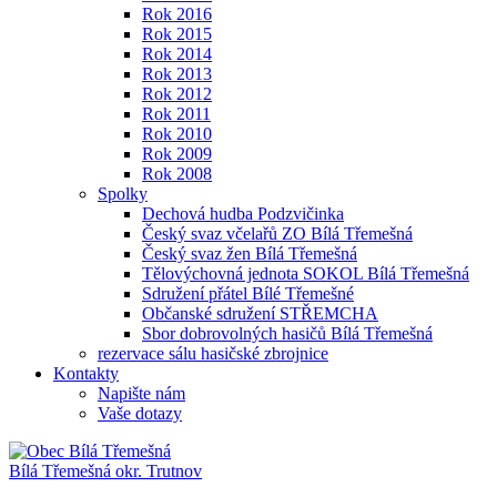
Rok 2016
Rok 2015
Rok 2014
Rok 2013
Rok 2012
Rok 2011
Rok 2010
Rok 2009
Rok 2008
Spolky
Dechová hudba Podzvičinka
Český svaz včelařů ZO Bílá Třemešná
Český svaz žen Bílá Třemešná
Tělovýchovná jednota SOKOL Bílá Třemešná
Sdružení přátel Bílé Třemešné
Občanské sdružení STŘEMCHA
Sbor dobrovolných hasičů Bílá Třemešná
rezervace sálu hasičské zbrojnice
Kontakty
Napište nám
Vaše dotazy
Bílá Třemešná
okr. Trutnov