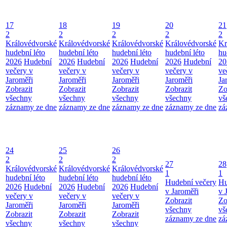
17
18
19
20
21
2
2
2
2
2
Královédvorské
Královédvorské
Královédvorské
Královédvorské
Kr
hudební léto
hudební léto
hudební léto
hudební léto
hu
2026
Hudební
2026
Hudební
2026
Hudební
2026
Hudební
20
večery v
večery v
večery v
večery v
ve
Jaroměři
Jaroměři
Jaroměři
Jaroměři
Ja
Zobrazit
Zobrazit
Zobrazit
Zobrazit
Zo
všechny
všechny
všechny
všechny
vš
záznamy ze dne
záznamy ze dne
záznamy ze dne
záznamy ze dne
zá
24
25
26
2
2
2
27
28
Královédvorské
Královédvorské
Královédvorské
1
1
hudební léto
hudební léto
hudební léto
Hudební večery
Hu
2026
Hudební
2026
Hudební
2026
Hudební
v Jaroměři
v 
večery v
večery v
večery v
Zobrazit
Zo
Jaroměři
Jaroměři
Jaroměři
všechny
vš
Zobrazit
Zobrazit
Zobrazit
záznamy ze dne
zá
všechny
všechny
všechny