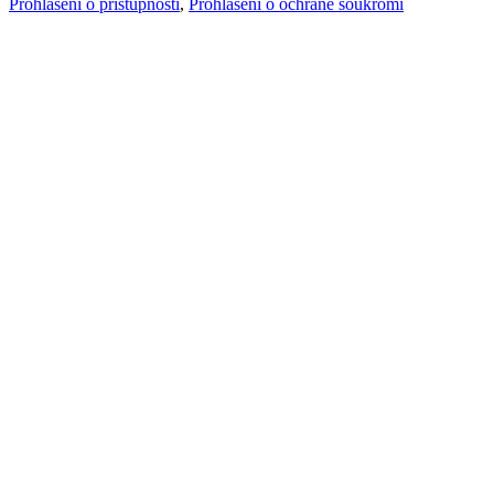
Prohlášení o přístupnosti
,
Prohlášení o ochraně soukromí