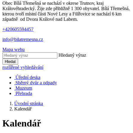
Obec Bílá Třemešná se nachází v okrese Trutnov, kraj
Královéhradecký. Žije zde přibližně 1 300 obyvatel. Bílá Třemešná,
kterou tvoří místní části Nové Lesy a Filířovice se nachází 6 km
západně od Dvora Králové nad Labem.
+420605594457
info@bilatremesna.cz
Mapa webu
Hledaný výraz
Hledat
rozšířené vyhledávání
Úřední deska
Sběrný dvůr a odpady
Muzeum
Přehrada
Úvodní stránka
Kalendář
Kalendář