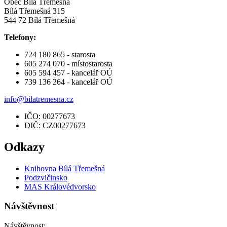
Obec Bílá Třemešná
Bílá Třemešná 315
544 72 Bílá Třemešná
Telefony:
724 180 865 - starosta
605 274 070 - místostarosta
605 594 457 - kancelář OÚ
739 136 264 - kancelář OÚ
info@bilatremesna.cz
IČO: 00277673
DIČ: CZ00277673
Odkazy
Knihovna Bílá Třemešná
Podzvičinsko
MAS Královédvorsko
Návštěvnost
Návštěvnost: