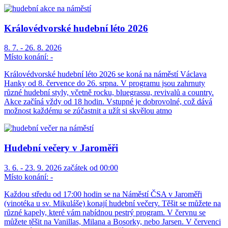
Královédvorské hudební léto 2026
8. 7. - 26. 8. 2026
Místo konání:
-
Královédvorské hudební léto 2026 se koná na náměstí Václava
Hanky od 8. července do 26. srpna. V programu jsou zahrnuty
různé hudební styly, včetně rocku, bluegrassu, revivalů a country.
Akce začíná vždy od 18 hodin. Vstupné je dobrovolné, což dává
možnost každému se zúčastnit a užít si skvělou atmo
Hudební večery v Jaroměři
3. 6. - 23. 9. 2026 začátek od 00:00
Místo konání:
-
Každou středu od 17:00 hodin se na Náměstí ČSA v Jaroměři
(vinotéka u sv. Mikuláše) konají hudební večery. Těšit se můžete na
různé kapely, které vám nabídnou pestrý program. V červnu se
můžete těšit na Vanillas, Milana a Bosorky, nebo Jarsen. V červenci