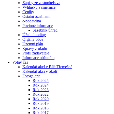
Zápisy ze zastupitelstva
Vyhlášky a směrnice
Ceníky
Ostatní oznámení
e-podatelna
Povinné informace
Sazebník úhrad
Úřední hodiny
Orgány obce
Územní plán
Zprávy z úřadu
Profil zadavatele
Informace občanům
Volný čas
Kalendář akcí v Bílé Třemešné
Kalendář akcí v okolí
Fotogalerie
Rok 2025
Rok 2024
Rok 2023
Rok 2022
Rok 2020
Rok 2019
Rok 2018
Rok 2017