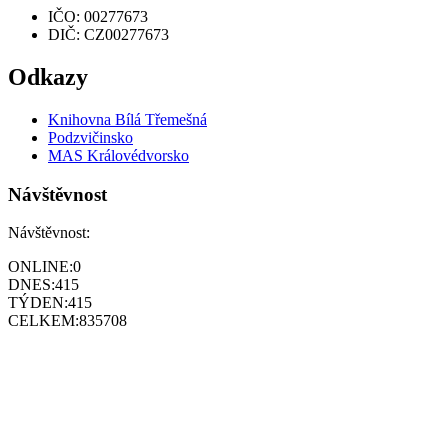
IČO: 00277673
DIČ: CZ00277673
Odkazy
Knihovna Bílá Třemešná
Podzvičinsko
MAS Královédvorsko
Návštěvnost
Návštěvnost:
ONLINE:
0
DNES:
415
TÝDEN:
415
CELKEM:
835708