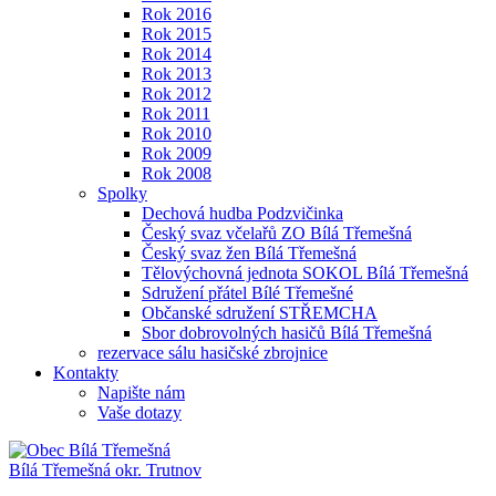
Rok 2016
Rok 2015
Rok 2014
Rok 2013
Rok 2012
Rok 2011
Rok 2010
Rok 2009
Rok 2008
Spolky
Dechová hudba Podzvičinka
Český svaz včelařů ZO Bílá Třemešná
Český svaz žen Bílá Třemešná
Tělovýchovná jednota SOKOL Bílá Třemešná
Sdružení přátel Bílé Třemešné
Občanské sdružení STŘEMCHA
Sbor dobrovolných hasičů Bílá Třemešná
rezervace sálu hasičské zbrojnice
Kontakty
Napište nám
Vaše dotazy
Bílá Třemešná
okr. Trutnov