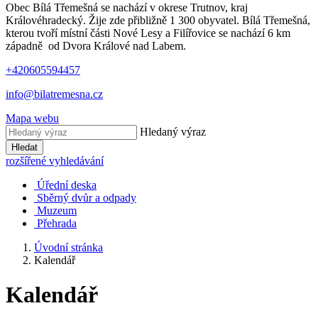
Obec Bílá Třemešná se nachází v okrese Trutnov, kraj
Královéhradecký. Žije zde přibližně 1 300 obyvatel. Bílá Třemešná,
kterou tvoří místní části Nové Lesy a Filířovice se nachází 6 km
západně od Dvora Králové nad Labem.
+420605594457
info@bilatremesna.cz
Mapa webu
Hledaný výraz
Hledat
rozšířené vyhledávání
Úřední deska
Sběrný dvůr a odpady
Muzeum
Přehrada
Úvodní stránka
Kalendář
Kalendář