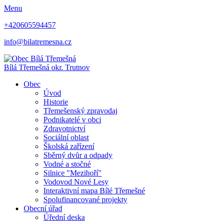
Menu
+420605594457
info@bilatremesna.cz
Bílá Třemešná
okr. Trutnov
Obec
Úvod
Historie
Třemešenský zpravodaj
Podnikatelé v obci
Zdravotnictví
Sociální oblast
Školská zařízení
Sběrný dvůr a odpady
Vodné a stočné
Silnice "Mezihoří"
Vodovod Nové Lesy
Interaktivní mapa Bílé Třemešné
Spolufinancované projekty
Obecní úřad
Úřední deska