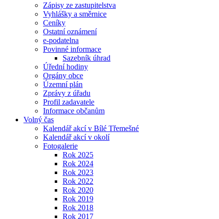
Zápisy ze zastupitelstva
Vyhlášky a směrnice
Ceníky
Ostatní oznámení
e-podatelna
Povinné informace
Sazebník úhrad
Úřední hodiny
Orgány obce
Územní plán
Zprávy z úřadu
Profil zadavatele
Informace občanům
Volný čas
Kalendář akcí v Bílé Třemešné
Kalendář akcí v okolí
Fotogalerie
Rok 2025
Rok 2024
Rok 2023
Rok 2022
Rok 2020
Rok 2019
Rok 2018
Rok 2017