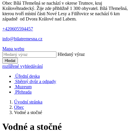
Obec Bílá Třemešná se nachází v okrese Trutnov, kraj
Královéhradecký. Žije zde přibližně 1 300 obyvatel. Bílá Třemešná,
kterou tvoří místní části Nové Lesy a Filířovice se nachází 6 km
západně od Dvora Králové nad Labem.
+420605594457
info@bilatremesna.cz
Mapa webu
Hledaný výraz
Hledat
rozšířené vyhledávání
Úřední deska
Sběrný dvůr a odpady
Muzeum
Přehrada
Úvodní stránka
Obec
Vodné a stočné
Vodné a stočné