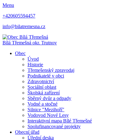
Menu
+420605594457
info@bilatremesna.cz
Bílá Třemešná
okr. Trutnov
Obec
Úvod
Historie
Třemešenský zpravodaj
Podnikatelé v obci
Zdravotnictví
Sociální oblast
Školská zařízení
Sběrný dvůr a odpady
Vodné a stočné
Silnice "Mezihoří"
Vodovod Nové Lesy
Interaktivní mapa Bílé Třemešné
Spolufinancované projekty
Obecní úřad
Úřední deska