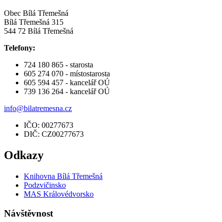
Obec Bílá Třemešná
Bílá Třemešná 315
544 72 Bílá Třemešná
Telefony:
724 180 865 - starosta
605 274 070 - místostarosta
605 594 457 - kancelář OÚ
739 136 264 - kancelář OÚ
info@bilatremesna.cz
IČO: 00277673
DIČ: CZ00277673
Odkazy
Knihovna Bílá Třemešná
Podzvičinsko
MAS Královédvorsko
Návštěvnost