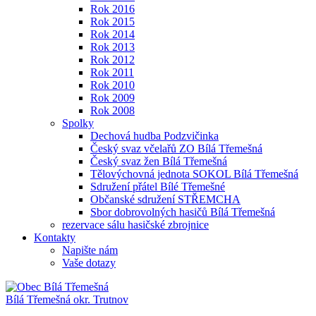
Rok 2016
Rok 2015
Rok 2014
Rok 2013
Rok 2012
Rok 2011
Rok 2010
Rok 2009
Rok 2008
Spolky
Dechová hudba Podzvičinka
Český svaz včelařů ZO Bílá Třemešná
Český svaz žen Bílá Třemešná
Tělovýchovná jednota SOKOL Bílá Třemešná
Sdružení přátel Bílé Třemešné
Občanské sdružení STŘEMCHA
Sbor dobrovolných hasičů Bílá Třemešná
rezervace sálu hasičské zbrojnice
Kontakty
Napište nám
Vaše dotazy
Bílá Třemešná
okr. Trutnov