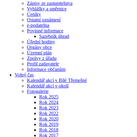
Zápisy ze zastupitelstva
Vyhlášky a směrnice
Ceníky
Ostatní oznámení
e-podatelna
Povinné informace
Sazebník úhrad
Úřední hodiny
Orgány obce
Územní plán
Zprávy z úřadu
Profil zadavatele
Informace občanům
Volný čas
Kalendář akcí v Bílé Třemešné
Kalendář akcí v okolí
Fotogalerie
Rok 2025
Rok 2024
Rok 2023
Rok 2022
Rok 2020
Rok 2019
Rok 2018
Rok 2017