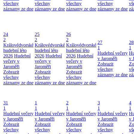
všechny
všechny
všechny
všechny
vš
záznamy ze dne
záznamy ze dne
záznamy ze dne
záznamy ze dne
zá
24
25
26
2
2
2
27
28
Královédvorské
Královédvorské
Královédvorské
1
1
hudební léto
hudební léto
hudební léto
Hudební večery
Hu
2026
Hudební
2026
Hudební
2026
Hudební
v Jaroměři
v 
večery v
večery v
večery v
Zobrazit
Zo
Jaroměři
Jaroměři
Jaroměři
všechny
vš
Zobrazit
Zobrazit
Zobrazit
záznamy ze dne
zá
všechny
všechny
všechny
záznamy ze dne
záznamy ze dne
záznamy ze dne
31
1
2
3
4
1
1
1
1
1
Hudební večery
Hudební večery
Hudební večery
Hudební večery
Hu
v Jaroměři
v Jaroměři
v Jaroměři
v Jaroměři
v 
Zobrazit
Zobrazit
Zobrazit
Zobrazit
Zo
všechny
všechny
všechny
všechny
vš