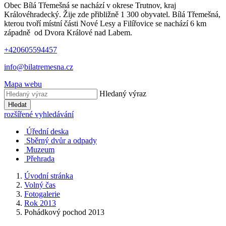
Obec Bílá Třemešná se nachází v okrese Trutnov, kraj
Královéhradecký. Žije zde přibližně 1 300 obyvatel. Bílá Třemešná,
kterou tvoří místní části Nové Lesy a Filířovice se nachází 6 km
západně od Dvora Králové nad Labem.
+420605594457
info@bilatremesna.cz
Mapa webu
Hledaný výraz
Hledat
rozšířené vyhledávání
Úřední deska
Sběrný dvůr a odpady
Muzeum
Přehrada
Úvodní stránka
Volný čas
Fotogalerie
Rok 2013
Pohádkový pochod 2013