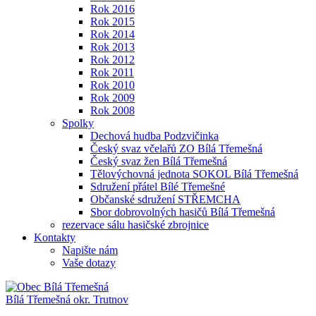
Rok 2016
Rok 2015
Rok 2014
Rok 2013
Rok 2012
Rok 2011
Rok 2010
Rok 2009
Rok 2008
Spolky
Dechová hudba Podzvičinka
Český svaz včelařů ZO Bílá Třemešná
Český svaz žen Bílá Třemešná
Tělovýchovná jednota SOKOL Bílá Třemešná
Sdružení přátel Bílé Třemešné
Občanské sdružení STŘEMCHA
Sbor dobrovolných hasičů Bílá Třemešná
rezervace sálu hasičské zbrojnice
Kontakty
Napište nám
Vaše dotazy
Bílá Třemešná
okr. Trutnov