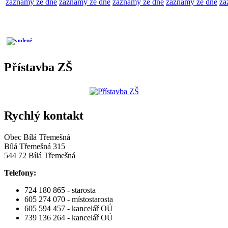
záznamy ze dne
záznamy ze dne
záznamy ze dne
záznamy ze dne
zá
Přístavba ZŠ
Rychlý kontakt
Obec Bílá Třemešná
Bílá Třemešná 315
544 72 Bílá Třemešná
Telefony:
724 180 865 - starosta
605 274 070 - místostarosta
605 594 457 - kancelář OÚ
739 136 264 - kancelář OÚ