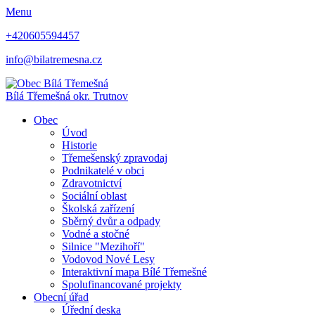
Menu
+420605594457
info@bilatremesna.cz
Bílá Třemešná
okr. Trutnov
Obec
Úvod
Historie
Třemešenský zpravodaj
Podnikatelé v obci
Zdravotnictví
Sociální oblast
Školská zařízení
Sběrný dvůr a odpady
Vodné a stočné
Silnice "Mezihoří"
Vodovod Nové Lesy
Interaktivní mapa Bílé Třemešné
Spolufinancované projekty
Obecní úřad
Úřední deska