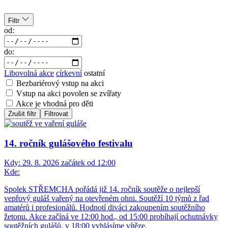
Filtr
od:
do:
Libovolná akce
církevní
ostatní
Bezbariérový vstup na akci
Vstup na akci povolen se zvířaty
Akce je vhodná pro děti
Zrušit filtr
Filtrovat
14. ročník gulášového festivalu
Kdy:
29. 8. 2026 začátek od 12:00
Kde:
Spolek STŘEMCHA pořádá již 14. ročník soutěže o nejlepší
vepřový guláš vařený na otevřeném ohni. Soutěží 10 týmů z řad
amatérů i profesionálů. Hodnotí diváci zakoupením soutěžního
žetonu. Akce začíná ve 12:00 hod., od 15:00 probíhají ochutnávky
soutěžních gulášů, v 18:00 vyhlásíme vítěze.