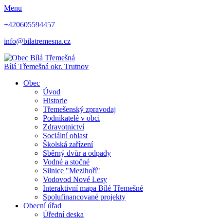
Menu
+420605594457
info@bilatremesna.cz
Bílá Třemešná
okr. Trutnov
Obec
Úvod
Historie
Třemešenský zpravodaj
Podnikatelé v obci
Zdravotnictví
Sociální oblast
Školská zařízení
Sběrný dvůr a odpady
Vodné a stočné
Silnice "Mezihoří"
Vodovod Nové Lesy
Interaktivní mapa Bílé Třemešné
Spolufinancované projekty
Obecní úřad
Úřední deska