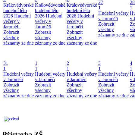
27
28
Královédvorské
Královédvorské
Královédvorské
1
1
hudební léto
hudební léto
hudební léto
Hudební večery
Hu
2026
Hudební
2026
Hudební
2026
Hudební
v Jaroměři
v 
večery v
večery v
večery v
Zobrazit
Zo
Jaroměři
Jaroměři
Jaroměři
všechny
vš
Zobrazit
Zobrazit
Zobrazit
záznamy ze dne
zá
všechny
všechny
všechny
záznamy ze dne
záznamy ze dne
záznamy ze dne
31
1
2
3
4
1
1
1
1
1
Hudební večery
Hudební večery
Hudební večery
Hudební večery
Hu
v Jaroměři
v Jaroměři
v Jaroměři
v Jaroměři
v 
Zobrazit
Zobrazit
Zobrazit
Zobrazit
Zo
všechny
všechny
všechny
všechny
vš
záznamy ze dne
záznamy ze dne
záznamy ze dne
záznamy ze dne
zá
Přístavba ZŠ