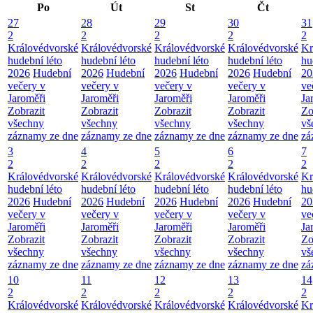
Po
Út
St
Čt
27
28
29
30
31
2
2
2
2
2
Královédvorské
Královédvorské
Královédvorské
Královédvorské
Kr
hudební léto
hudební léto
hudební léto
hudební léto
hu
2026
Hudební
2026
Hudební
2026
Hudební
2026
Hudební
20
večery v
večery v
večery v
večery v
ve
Jaroměři
Jaroměři
Jaroměři
Jaroměři
Ja
Zobrazit
Zobrazit
Zobrazit
Zobrazit
Zo
všechny
všechny
všechny
všechny
vš
záznamy ze dne
záznamy ze dne
záznamy ze dne
záznamy ze dne
zá
3
4
5
6
7
2
2
2
2
2
Královédvorské
Královédvorské
Královédvorské
Královédvorské
Kr
hudební léto
hudební léto
hudební léto
hudební léto
hu
2026
Hudební
2026
Hudební
2026
Hudební
2026
Hudební
20
večery v
večery v
večery v
večery v
ve
Jaroměři
Jaroměři
Jaroměři
Jaroměři
Ja
Zobrazit
Zobrazit
Zobrazit
Zobrazit
Zo
všechny
všechny
všechny
všechny
vš
záznamy ze dne
záznamy ze dne
záznamy ze dne
záznamy ze dne
zá
10
11
12
13
14
2
2
2
2
2
Královédvorské
Královédvorské
Královédvorské
Královédvorské
Kr