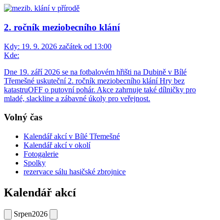
2. ročník meziobecního klání
Kdy:
19. 9. 2026 začátek od 13:00
Kde:
Dne 19. září 2026 se na fotbalovém hřišti na Dubině v Bílé
Třemešné uskuteční 2. ročník meziobecního klání Hry bez
katastruOFF o putovní pohár. Akce zahrnuje také dílničky pro
mladé, slackline a zábavné úkoly pro veřejnost.
Volný čas
Kalendář akcí v Bílé Třemešné
Kalendář akcí v okolí
Fotogalerie
Spolky
rezervace sálu hasičské zbrojnice
Kalendář akcí
Srpen
2026