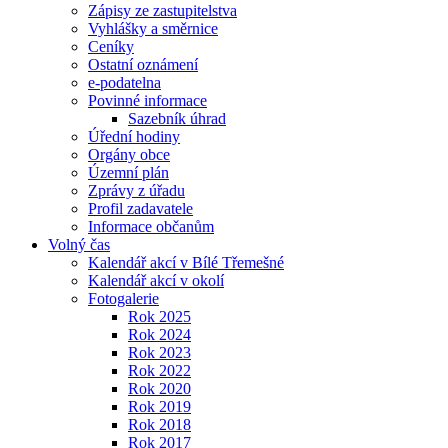
Zápisy ze zastupitelstva
Vyhlášky a směrnice
Ceníky
Ostatní oznámení
e-podatelna
Povinné informace
Sazebník úhrad
Úřední hodiny
Orgány obce
Územní plán
Zprávy z úřadu
Profil zadavatele
Informace občanům
Volný čas
Kalendář akcí v Bílé Třemešné
Kalendář akcí v okolí
Fotogalerie
Rok 2025
Rok 2024
Rok 2023
Rok 2022
Rok 2020
Rok 2019
Rok 2018
Rok 2017