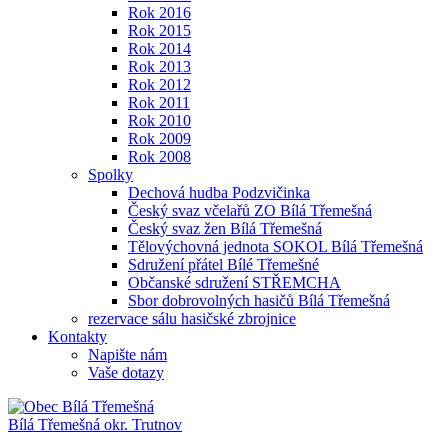
Rok 2016
Rok 2015
Rok 2014
Rok 2013
Rok 2012
Rok 2011
Rok 2010
Rok 2009
Rok 2008
Spolky
Dechová hudba Podzvičinka
Český svaz včelařů ZO Bílá Třemešná
Český svaz žen Bílá Třemešná
Tělovýchovná jednota SOKOL Bílá Třemešná
Sdružení přátel Bílé Třemešné
Občanské sdružení STŘEMCHA
Sbor dobrovolných hasičů Bílá Třemešná
rezervace sálu hasičské zbrojnice
Kontakty
Napište nám
Vaše dotazy
Bílá Třemešná
okr. Trutnov