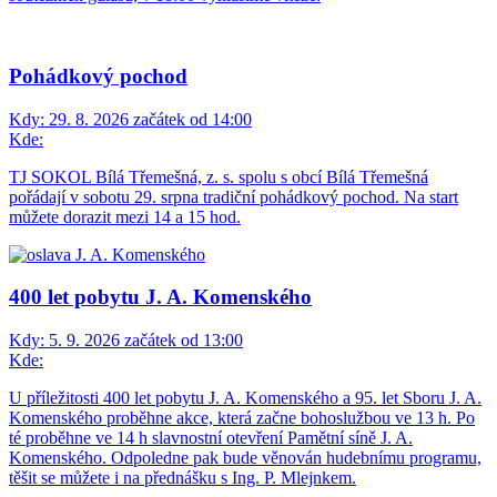
Pohádkový pochod
Kdy:
29. 8. 2026 začátek od 14:00
Kde:
TJ SOKOL Bílá Třemešná, z. s. spolu s obcí Bílá Třemešná
pořádají v sobotu 29. srpna tradiční pohádkový pochod. Na start
můžete dorazit mezi 14 a 15 hod.
400 let pobytu J. A. Komenského
Kdy:
5. 9. 2026 začátek od 13:00
Kde:
U příležitosti 400 let pobytu J. A. Komenského a 95. let Sboru J. A.
Komenského proběhne akce, která začne bohoslužbou ve 13 h. Po
té proběhne ve 14 h slavnostní otevření Pamětní síně J. A.
Komenského. Odpoledne pak bude věnován hudebnímu programu,
těšit se můžete i na přednášku s Ing. P. Mlejnkem.