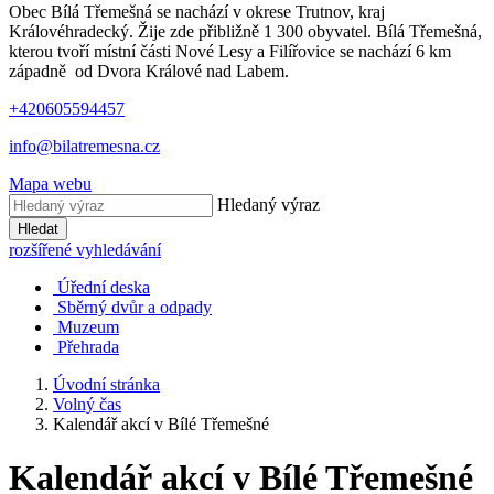
Obec Bílá Třemešná se nachází v okrese Trutnov, kraj
Královéhradecký. Žije zde přibližně 1 300 obyvatel. Bílá Třemešná,
kterou tvoří místní části Nové Lesy a Filířovice se nachází 6 km
západně od Dvora Králové nad Labem.
+420605594457
info@bilatremesna.cz
Mapa webu
Hledaný výraz
Hledat
rozšířené vyhledávání
Úřední deska
Sběrný dvůr a odpady
Muzeum
Přehrada
Úvodní stránka
Volný čas
Kalendář akcí v Bílé Třemešné
Kalendář akcí v Bílé Třemešné