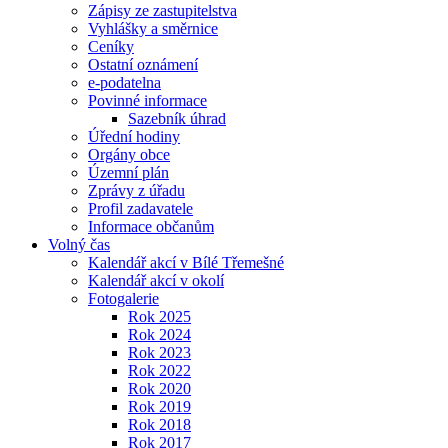
Zápisy ze zastupitelstva
Vyhlášky a směrnice
Ceníky
Ostatní oznámení
e-podatelna
Povinné informace
Sazebník úhrad
Úřední hodiny
Orgány obce
Územní plán
Zprávy z úřadu
Profil zadavatele
Informace občanům
Volný čas
Kalendář akcí v Bílé Třemešné
Kalendář akcí v okolí
Fotogalerie
Rok 2025
Rok 2024
Rok 2023
Rok 2022
Rok 2020
Rok 2019
Rok 2018
Rok 2017