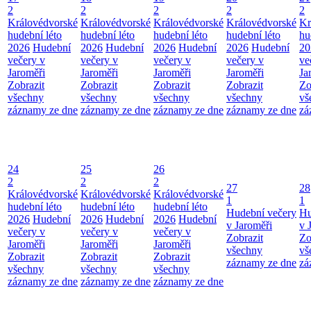
2
2
2
2
2
Královédvorské
Královédvorské
Královédvorské
Královédvorské
Kr
hudební léto
hudební léto
hudební léto
hudební léto
hu
2026
Hudební
2026
Hudební
2026
Hudební
2026
Hudební
20
večery v
večery v
večery v
večery v
ve
Jaroměři
Jaroměři
Jaroměři
Jaroměři
Ja
Zobrazit
Zobrazit
Zobrazit
Zobrazit
Zo
všechny
všechny
všechny
všechny
vš
záznamy ze dne
záznamy ze dne
záznamy ze dne
záznamy ze dne
zá
24
25
26
2
2
2
27
28
Královédvorské
Královédvorské
Královédvorské
1
1
hudební léto
hudební léto
hudební léto
Hudební večery
Hu
2026
Hudební
2026
Hudební
2026
Hudební
v Jaroměři
v 
večery v
večery v
večery v
Zobrazit
Zo
Jaroměři
Jaroměři
Jaroměři
všechny
vš
Zobrazit
Zobrazit
Zobrazit
záznamy ze dne
zá
všechny
všechny
všechny
záznamy ze dne
záznamy ze dne
záznamy ze dne