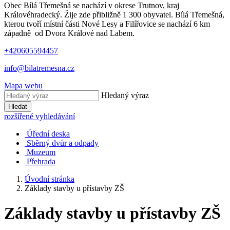
Obec Bílá Třemešná se nachází v okrese Trutnov, kraj
Královéhradecký. Žije zde přibližně 1 300 obyvatel. Bílá Třemešná,
kterou tvoří místní části Nové Lesy a Filířovice se nachází 6 km
západně od Dvora Králové nad Labem.
+420605594457
info@bilatremesna.cz
Mapa webu
Hledaný výraz
Hledat
rozšířené vyhledávání
Úřední deska
Sběrný dvůr a odpady
Muzeum
Přehrada
Úvodní stránka
Základy stavby u přístavby ZŠ
Základy stavby u přístavby ZŠ