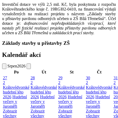
Investiční dotace ve výši 2,5 mil. Kč, byla poskytnuta z rozpočtu
Královéhradeckého kraje č. 19RGI02-0410, na financování výdajů
vynaložených na realizaci projektu s názvem „Základy stavby
u přístavby pavilonu odborných učeben u ZŠ Bílá Třemešná“. Účel
dotace je:
dofinancování nepředpokládaných víceprací, které
nastaly při fyzické realizaci projektu přístavby pavilonu odborných
učeben u ZŠ Bílá Třemešná u zakládacích prací stavby.
Základy stavby u přístavby ZŠ
Kalendář akcí
Srpen
2026
Po
Út
St
Čt
27
28
29
30
31
2
2
2
2
2
Královédvorské
Královédvorské
Královédvorské
Královédvorské
Kr
hudební léto
hudební léto
hudební léto
hudební léto
hu
2026
Hudební
2026
Hudební
2026
Hudební
2026
Hudební
20
večery v
večery v
večery v
večery v
ve
Jaroměři
Jaroměři
Jaroměři
Jaroměři
Ja
Zobrazit
Zobrazit
Zobrazit
Zobrazit
Zo
všechny
všechny
všechny
všechny
vš