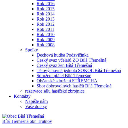
Rok 2016
Rok 2015
Rok 2014
Rok 2013
Rok 2012
Rok 2011
Rok 2010
Rok 2009
Rok 2008
Spolky
Dechová hudba Podzvičinka
Český svaz včelařů ZO Bílá Třemešná
Český svaz žen Bílá Třemešná
Tělovýchovná jednota SOKOL Bílá Třemešná
Sdružení přátel Bílé Třemešné
Občanské sdružení STŘEMCHA
Sbor dobrovolných hasičů Bílá Třemešná
rezervace sálu hasičské zbrojnice
Kontakty
Napište nám
Vaše dotazy
Bílá Třemešná
okr. Trutnov