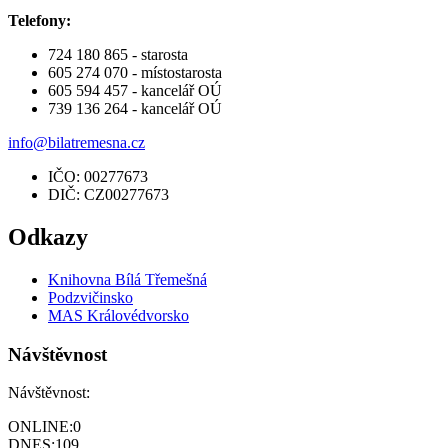
Telefony:
724 180 865 - starosta
605 274 070 - místostarosta
605 594 457 - kancelář OÚ
739 136 264 - kancelář OÚ
info@bilatremesna.cz
IČO: 00277673
DIČ: CZ00277673
Odkazy
Knihovna Bílá Třemešná
Podzvičinsko
MAS Královédvorsko
Návštěvnost
Návštěvnost:
ONLINE:
0
DNES:
109