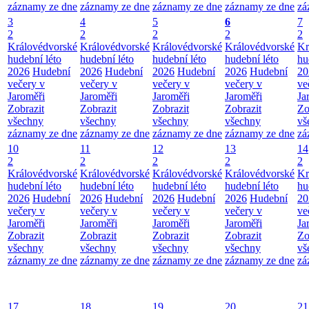
záznamy ze dne
záznamy ze dne
záznamy ze dne
záznamy ze dne
zá
3
4
5
6
7
2
2
2
2
2
Královédvorské
Královédvorské
Královédvorské
Královédvorské
Kr
hudební léto
hudební léto
hudební léto
hudební léto
hu
2026
Hudební
2026
Hudební
2026
Hudební
2026
Hudební
20
večery v
večery v
večery v
večery v
ve
Jaroměři
Jaroměři
Jaroměři
Jaroměři
Ja
Zobrazit
Zobrazit
Zobrazit
Zobrazit
Zo
všechny
všechny
všechny
všechny
vš
záznamy ze dne
záznamy ze dne
záznamy ze dne
záznamy ze dne
zá
10
11
12
13
14
2
2
2
2
2
Královédvorské
Královédvorské
Královédvorské
Královédvorské
Kr
hudební léto
hudební léto
hudební léto
hudební léto
hu
2026
Hudební
2026
Hudební
2026
Hudební
2026
Hudební
20
večery v
večery v
večery v
večery v
ve
Jaroměři
Jaroměři
Jaroměři
Jaroměři
Ja
Zobrazit
Zobrazit
Zobrazit
Zobrazit
Zo
všechny
všechny
všechny
všechny
vš
záznamy ze dne
záznamy ze dne
záznamy ze dne
záznamy ze dne
zá
17
18
19
20
21