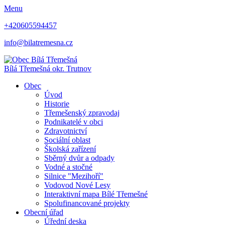
Menu
+420605594457
info@bilatremesna.cz
Bílá Třemešná
okr. Trutnov
Obec
Úvod
Historie
Třemešenský zpravodaj
Podnikatelé v obci
Zdravotnictví
Sociální oblast
Školská zařízení
Sběrný dvůr a odpady
Vodné a stočné
Silnice "Mezihoří"
Vodovod Nové Lesy
Interaktivní mapa Bílé Třemešné
Spolufinancované projekty
Obecní úřad
Úřední deska