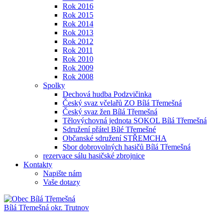
Rok 2016
Rok 2015
Rok 2014
Rok 2013
Rok 2012
Rok 2011
Rok 2010
Rok 2009
Rok 2008
Spolky
Dechová hudba Podzvičinka
Český svaz včelařů ZO Bílá Třemešná
Český svaz žen Bílá Třemešná
Tělovýchovná jednota SOKOL Bílá Třemešná
Sdružení přátel Bílé Třemešné
Občanské sdružení STŘEMCHA
Sbor dobrovolných hasičů Bílá Třemešná
rezervace sálu hasičské zbrojnice
Kontakty
Napište nám
Vaše dotazy
Bílá Třemešná
okr. Trutnov