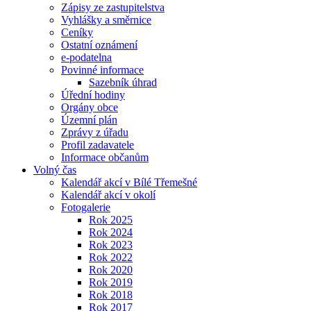
Zápisy ze zastupitelstva
Vyhlášky a směrnice
Ceníky
Ostatní oznámení
e-podatelna
Povinné informace
Sazebník úhrad
Úřední hodiny
Orgány obce
Územní plán
Zprávy z úřadu
Profil zadavatele
Informace občanům
Volný čas
Kalendář akcí v Bílé Třemešné
Kalendář akcí v okolí
Fotogalerie
Rok 2025
Rok 2024
Rok 2023
Rok 2022
Rok 2020
Rok 2019
Rok 2018
Rok 2017