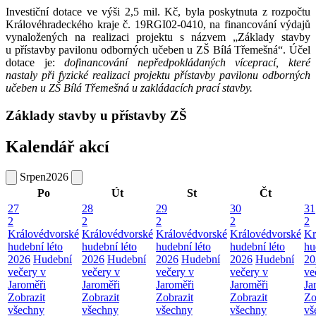
Investiční dotace ve výši 2,5 mil. Kč, byla poskytnuta z rozpočtu
Královéhradeckého kraje č. 19RGI02-0410, na financování výdajů
vynaložených na realizaci projektu s názvem „Základy stavby
u přístavby pavilonu odborných učeben u ZŠ Bílá Třemešná“. Účel
dotace je:
dofinancování nepředpokládaných víceprací, které
nastaly při fyzické realizaci projektu přístavby pavilonu odborných
učeben u ZŠ Bílá Třemešná u zakládacích prací stavby.
Základy stavby u přístavby ZŠ
Kalendář akcí
Srpen
2026
Po
Út
St
Čt
27
28
29
30
31
2
2
2
2
2
Královédvorské
Královédvorské
Královédvorské
Královédvorské
Kr
hudební léto
hudební léto
hudební léto
hudební léto
hu
2026
Hudební
2026
Hudební
2026
Hudební
2026
Hudební
20
večery v
večery v
večery v
večery v
ve
Jaroměři
Jaroměři
Jaroměři
Jaroměři
Ja
Zobrazit
Zobrazit
Zobrazit
Zobrazit
Zo
všechny
všechny
všechny
všechny
vš