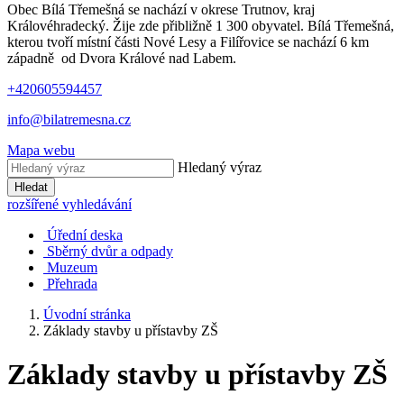
Obec Bílá Třemešná se nachází v okrese Trutnov, kraj
Královéhradecký. Žije zde přibližně 1 300 obyvatel. Bílá Třemešná,
kterou tvoří místní části Nové Lesy a Filířovice se nachází 6 km
západně od Dvora Králové nad Labem.
+420605594457
info@bilatremesna.cz
Mapa webu
Hledaný výraz
Hledat
rozšířené vyhledávání
Úřední deska
Sběrný dvůr a odpady
Muzeum
Přehrada
Úvodní stránka
Základy stavby u přístavby ZŠ
Základy stavby u přístavby ZŠ