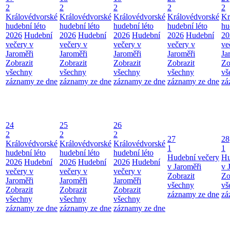
2
2
2
2
2
Královédvorské
Královédvorské
Královédvorské
Královédvorské
Kr
hudební léto
hudební léto
hudební léto
hudební léto
hu
2026
Hudební
2026
Hudební
2026
Hudební
2026
Hudební
20
večery v
večery v
večery v
večery v
ve
Jaroměři
Jaroměři
Jaroměři
Jaroměři
Ja
Zobrazit
Zobrazit
Zobrazit
Zobrazit
Zo
všechny
všechny
všechny
všechny
vš
záznamy ze dne
záznamy ze dne
záznamy ze dne
záznamy ze dne
zá
24
25
26
2
2
2
27
28
Královédvorské
Královédvorské
Královédvorské
1
1
hudební léto
hudební léto
hudební léto
Hudební večery
Hu
2026
Hudební
2026
Hudební
2026
Hudební
v Jaroměři
v 
večery v
večery v
večery v
Zobrazit
Zo
Jaroměři
Jaroměři
Jaroměři
všechny
vš
Zobrazit
Zobrazit
Zobrazit
záznamy ze dne
zá
všechny
všechny
všechny
záznamy ze dne
záznamy ze dne
záznamy ze dne