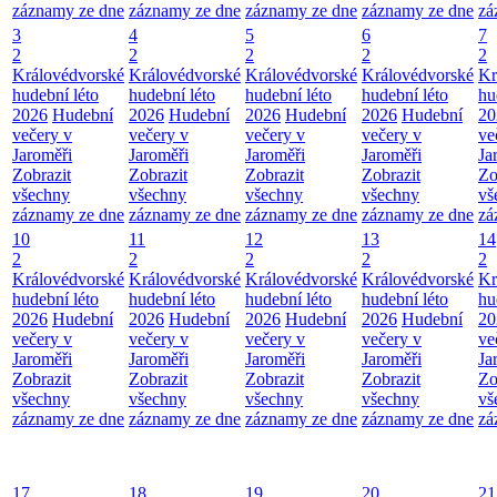
záznamy ze dne
záznamy ze dne
záznamy ze dne
záznamy ze dne
zá
3
4
5
6
7
2
2
2
2
2
Královédvorské
Královédvorské
Královédvorské
Královédvorské
Kr
hudební léto
hudební léto
hudební léto
hudební léto
hu
2026
Hudební
2026
Hudební
2026
Hudební
2026
Hudební
20
večery v
večery v
večery v
večery v
ve
Jaroměři
Jaroměři
Jaroměři
Jaroměři
Ja
Zobrazit
Zobrazit
Zobrazit
Zobrazit
Zo
všechny
všechny
všechny
všechny
vš
záznamy ze dne
záznamy ze dne
záznamy ze dne
záznamy ze dne
zá
10
11
12
13
14
2
2
2
2
2
Královédvorské
Královédvorské
Královédvorské
Královédvorské
Kr
hudební léto
hudební léto
hudební léto
hudební léto
hu
2026
Hudební
2026
Hudební
2026
Hudební
2026
Hudební
20
večery v
večery v
večery v
večery v
ve
Jaroměři
Jaroměři
Jaroměři
Jaroměři
Ja
Zobrazit
Zobrazit
Zobrazit
Zobrazit
Zo
všechny
všechny
všechny
všechny
vš
záznamy ze dne
záznamy ze dne
záznamy ze dne
záznamy ze dne
zá
17
18
19
20
21