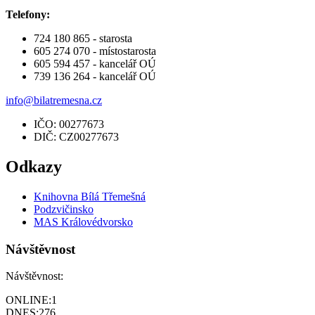
Telefony:
724 180 865 - starosta
605 274 070 - místostarosta
605 594 457 - kancelář OÚ
739 136 264 - kancelář OÚ
info@bilatremesna.cz
IČO: 00277673
DIČ: CZ00277673
Odkazy
Knihovna Bílá Třemešná
Podzvičinsko
MAS Královédvorsko
Návštěvnost
Návštěvnost:
ONLINE:
1
DNES:
276