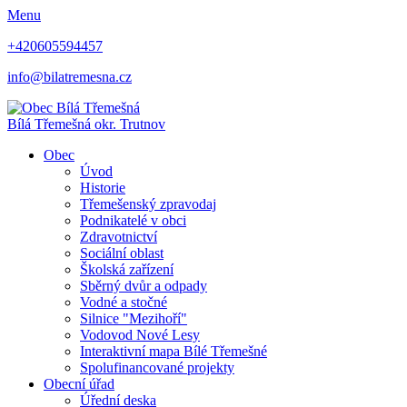
Menu
+420605594457
info@bilatremesna.cz
Bílá Třemešná
okr. Trutnov
Obec
Úvod
Historie
Třemešenský zpravodaj
Podnikatelé v obci
Zdravotnictví
Sociální oblast
Školská zařízení
Sběrný dvůr a odpady
Vodné a stočné
Silnice "Mezihoří"
Vodovod Nové Lesy
Interaktivní mapa Bílé Třemešné
Spolufinancované projekty
Obecní úřad
Úřední deska