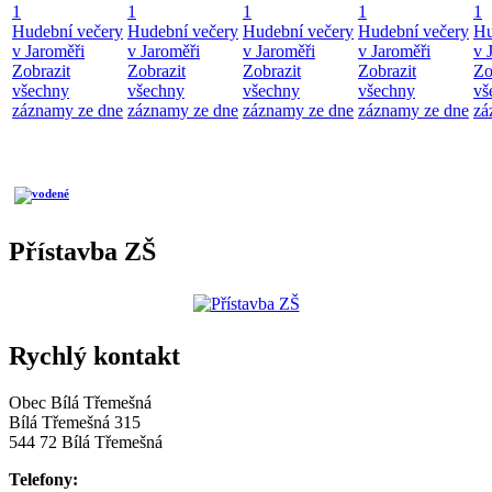
1
1
1
1
1
Hudební večery
Hudební večery
Hudební večery
Hudební večery
Hu
v Jaroměři
v Jaroměři
v Jaroměři
v Jaroměři
v 
Zobrazit
Zobrazit
Zobrazit
Zobrazit
Zo
všechny
všechny
všechny
všechny
vš
záznamy ze dne
záznamy ze dne
záznamy ze dne
záznamy ze dne
zá
Přístavba ZŠ
Rychlý kontakt
Obec Bílá Třemešná
Bílá Třemešná 315
544 72 Bílá Třemešná
Telefony: