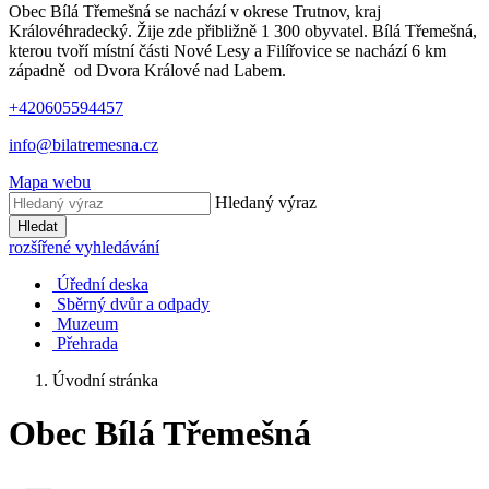
Obec Bílá Třemešná se nachází v okrese Trutnov, kraj
Královéhradecký. Žije zde přibližně 1 300 obyvatel. Bílá Třemešná,
kterou tvoří místní části Nové Lesy a Filířovice se nachází 6 km
západně od Dvora Králové nad Labem.
+420605594457
info@bilatremesna.cz
Mapa webu
Hledaný výraz
Hledat
rozšířené vyhledávání
Úřední deska
Sběrný dvůr a odpady
Muzeum
Přehrada
Úvodní stránka
Obec Bílá Třemešná