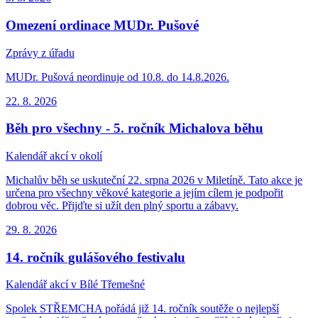
Omezení ordinace MUDr. Pušové
Zprávy z úřadu
MUDr. Pušová neordinuje od 10.8. do 14.8.2026.
22. 8.
2026
Běh pro všechny - 5. ročník Michalova běhu
Kalendář akcí v okolí
Michalův běh se uskuteční 22. srpna 2026 v Miletíně. Tato akce je
určena pro všechny věkové kategorie a jejím cílem je podpořit
dobrou věc. Přijďte si užít den plný sportu a zábavy.
29. 8.
2026
14. ročník gulášového festivalu
Kalendář akcí v Bílé Třemešné
Spolek STŘEMCHA pořádá již 14. ročník soutěže o nejlepší