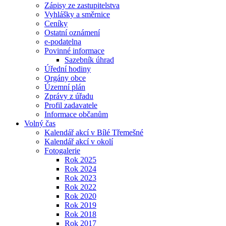
Zápisy ze zastupitelstva
Vyhlášky a směrnice
Ceníky
Ostatní oznámení
e-podatelna
Povinné informace
Sazebník úhrad
Úřední hodiny
Orgány obce
Územní plán
Zprávy z úřadu
Profil zadavatele
Informace občanům
Volný čas
Kalendář akcí v Bílé Třemešné
Kalendář akcí v okolí
Fotogalerie
Rok 2025
Rok 2024
Rok 2023
Rok 2022
Rok 2020
Rok 2019
Rok 2018
Rok 2017