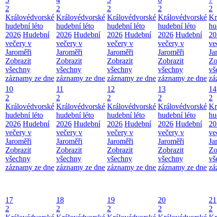
2
2
2
2
2
Královédvorské
Královédvorské
Královédvorské
Královédvorské
Kr
hudební léto
hudební léto
hudební léto
hudební léto
hu
2026
Hudební
2026
Hudební
2026
Hudební
2026
Hudební
20
večery v
večery v
večery v
večery v
ve
Jaroměři
Jaroměři
Jaroměři
Jaroměři
Ja
Zobrazit
Zobrazit
Zobrazit
Zobrazit
Zo
všechny
všechny
všechny
všechny
vš
záznamy ze dne
záznamy ze dne
záznamy ze dne
záznamy ze dne
zá
10
11
12
13
14
2
2
2
2
2
Královédvorské
Královédvorské
Královédvorské
Královédvorské
Kr
hudební léto
hudební léto
hudební léto
hudební léto
hu
2026
Hudební
2026
Hudební
2026
Hudební
2026
Hudební
20
večery v
večery v
večery v
večery v
ve
Jaroměři
Jaroměři
Jaroměři
Jaroměři
Ja
Zobrazit
Zobrazit
Zobrazit
Zobrazit
Zo
všechny
všechny
všechny
všechny
vš
záznamy ze dne
záznamy ze dne
záznamy ze dne
záznamy ze dne
zá
17
18
19
20
21
2
2
2
2
2