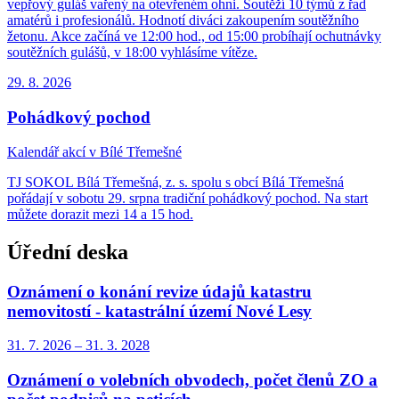
vepřový guláš vařený na otevřeném ohni. Soutěží 10 týmů z řad
amatérů i profesionálů. Hodnotí diváci zakoupením soutěžního
žetonu. Akce začíná ve 12:00 hod., od 15:00 probíhají ochutnávky
soutěžních gulášů, v 18:00 vyhlásíme vítěze.
29. 8.
2026
Pohádkový pochod
Kalendář akcí v Bílé Třemešné
TJ SOKOL Bílá Třemešná, z. s. spolu s obcí Bílá Třemešná
pořádají v sobotu 29. srpna tradiční pohádkový pochod. Na start
můžete dorazit mezi 14 a 15 hod.
Úřední deska
Oznámení o konání revize údajů katastru
nemovitostí - katastrální území Nové Lesy
31. 7.
2026
–
31. 3.
2028
Oznámení o volebních obvodech, počet členů ZO a