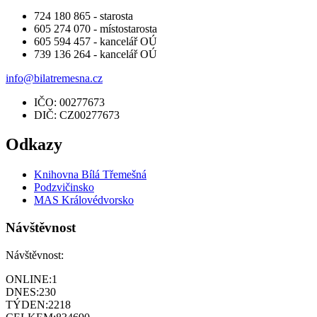
724 180 865 - starosta
605 274 070 - místostarosta
605 594 457 - kancelář OÚ
739 136 264 - kancelář OÚ
info@bilatremesna.cz
IČO: 00277673
DIČ: CZ00277673
Odkazy
Knihovna Bílá Třemešná
Podzvičinsko
MAS Královédvorsko
Návštěvnost
Návštěvnost:
ONLINE:
1
DNES:
230
TÝDEN:
2218