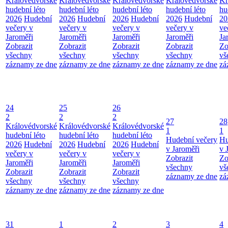
Královédvorské
Královédvorské
Královédvorské
Královédvorské
Kr
hudební léto
hudební léto
hudební léto
hudební léto
hu
2026
Hudební
2026
Hudební
2026
Hudební
2026
Hudební
20
večery v
večery v
večery v
večery v
ve
Jaroměři
Jaroměři
Jaroměři
Jaroměři
Ja
Zobrazit
Zobrazit
Zobrazit
Zobrazit
Zo
všechny
všechny
všechny
všechny
vš
záznamy ze dne
záznamy ze dne
záznamy ze dne
záznamy ze dne
zá
24
25
26
2
2
2
27
28
Královédvorské
Královédvorské
Královédvorské
1
1
hudební léto
hudební léto
hudební léto
Hudební večery
Hu
2026
Hudební
2026
Hudební
2026
Hudební
v Jaroměři
v 
večery v
večery v
večery v
Zobrazit
Zo
Jaroměři
Jaroměři
Jaroměři
všechny
vš
Zobrazit
Zobrazit
Zobrazit
záznamy ze dne
zá
všechny
všechny
všechny
záznamy ze dne
záznamy ze dne
záznamy ze dne
31
1
2
3
4