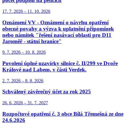
počet podpisů na peticích
17. 7.
2026
–
11. 10.
2026
Oznámení VV - Oznámení o návrhu opatření
obecné povahy a výzva k uplatnění připomínek
nebo námitek "řešení nasávací oblasti pro D11
Jaroměř - státní hranice"
9. 7.
2026
–
10. 8.
2026
Povolení úplné uzavírky silnice č. II/299 ve Dvoře
Králové nad Labem, v části Verdek.
2. 7.
2026
–
8. 8.
2026
Schválený závěrečný účet za rok 2025
26. 6.
2026
–
31. 7.
2027
Rozpočtové opatření č. 3 obce Bílá Třemešná ze dne
24.6.2026