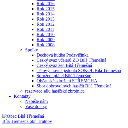
Rok 2016
Rok 2015
Rok 2014
Rok 2013
Rok 2012
Rok 2011
Rok 2010
Rok 2009
Rok 2008
Spolky
Dechová hudba Podzvičinka
Český svaz včelařů ZO Bílá Třemešná
Český svaz žen Bílá Třemešná
Tělovýchovná jednota SOKOL Bílá Třemešná
Sdružení přátel Bílé Třemešné
Občanské sdružení STŘEMCHA
Sbor dobrovolných hasičů Bílá Třemešná
rezervace sálu hasičské zbrojnice
Kontakty
Napište nám
Vaše dotazy
Bílá Třemešná
okr. Trutnov