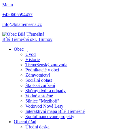
Menu
+420605594457
info@bilatremesna.cz
Bílá Třemešná
okr. Trutnov
Obec
Úvod
Historie
Třemešenský zpravodaj
Podnikatelé v obci
Zdravotnictví
Sociální oblast
Školská zařízení
Sběrný dvůr a odpady
Vodné a stočné
Silnice "Mezihoří"
Vodovod Nové Lesy
Interaktivní mapa Bílé Třemešné
Spolufinancované projekty
Obecní úřad
Úřední deska