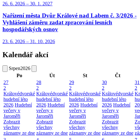
26. 6.
2026
–
30. 1.
2027
Nařízení města Dvůr Králové nad Labem č. 3/2026 -
Vyhlášení záměru zadat zpracování lesních
hospodářských osnov
23. 6.
2026
–
31. 10.
2026
Kalendář akcí
Srpen
2026
Po
Út
St
Čt
27
28
29
30
31
2
2
2
2
2
Královédvorské
Královédvorské
Královédvorské
Královédvorské
Kr
hudební léto
hudební léto
hudební léto
hudební léto
hu
2026
Hudební
2026
Hudební
2026
Hudební
2026
Hudební
20
večery v
večery v
večery v
večery v
ve
Jaroměři
Jaroměři
Jaroměři
Jaroměři
Ja
Zobrazit
Zobrazit
Zobrazit
Zobrazit
Zo
všechny
všechny
všechny
všechny
vš
záznamy ze dne
záznamy ze dne
záznamy ze dne
záznamy ze dne
zá
3
4
5
6
7