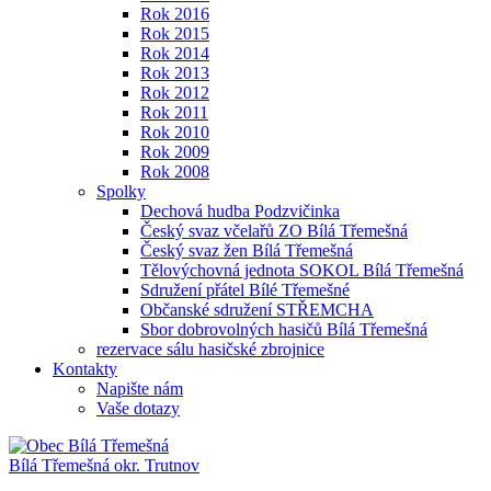
Rok 2016
Rok 2015
Rok 2014
Rok 2013
Rok 2012
Rok 2011
Rok 2010
Rok 2009
Rok 2008
Spolky
Dechová hudba Podzvičinka
Český svaz včelařů ZO Bílá Třemešná
Český svaz žen Bílá Třemešná
Tělovýchovná jednota SOKOL Bílá Třemešná
Sdružení přátel Bílé Třemešné
Občanské sdružení STŘEMCHA
Sbor dobrovolných hasičů Bílá Třemešná
rezervace sálu hasičské zbrojnice
Kontakty
Napište nám
Vaše dotazy
Bílá Třemešná
okr. Trutnov