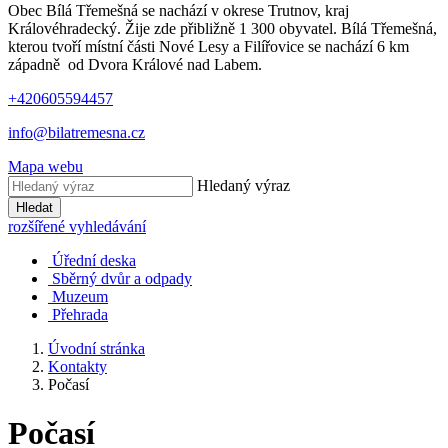
Obec Bílá Třemešná se nachází v okrese Trutnov, kraj
Královéhradecký. Žije zde přibližně 1 300 obyvatel. Bílá Třemešná,
kterou tvoří místní části Nové Lesy a Filířovice se nachází 6 km
západně od Dvora Králové nad Labem.
+420605594457
info@bilatremesna.cz
Mapa webu
Hledaný výraz
Hledat
rozšířené vyhledávání
Úřední deska
Sběrný dvůr a odpady
Muzeum
Přehrada
Úvodní stránka
Kontakty
Počasí
Počasí