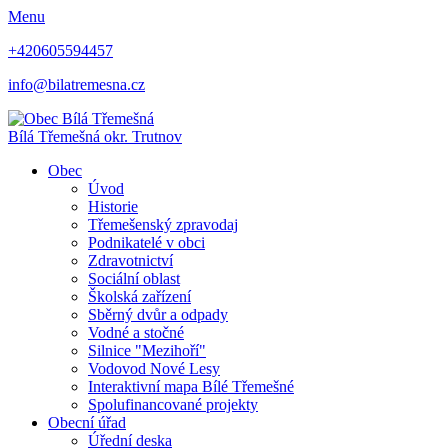
Menu
+420605594457
info@bilatremesna.cz
Bílá Třemešná
okr. Trutnov
Obec
Úvod
Historie
Třemešenský zpravodaj
Podnikatelé v obci
Zdravotnictví
Sociální oblast
Školská zařízení
Sběrný dvůr a odpady
Vodné a stočné
Silnice "Mezihoří"
Vodovod Nové Lesy
Interaktivní mapa Bílé Třemešné
Spolufinancované projekty
Obecní úřad
Úřední deska