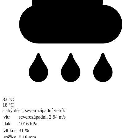
33 °C
18 °C
slabý déšť, severozápadní větřík
vítr
severozápadní,
2.54 m/s
tlak
1016 hPa
vlhkost
31 %
srážky
0.18 mm