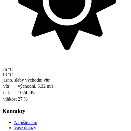
26 °C
13 °C
jasno, slabý východní vítr
vítr
východní,
5.32 m/s
tlak
1024 hPa
vlhkost
27 %
Kontakty
Napište nám
Vaše dotazy