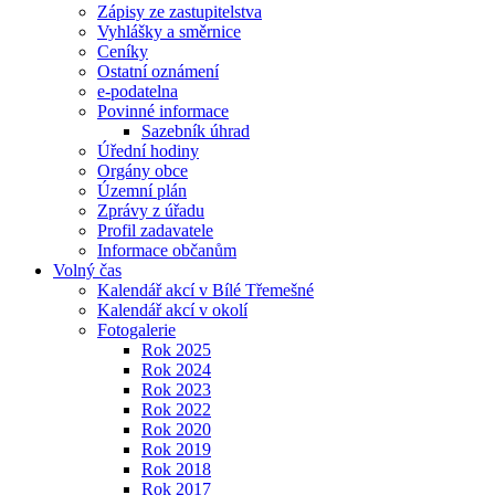
Zápisy ze zastupitelstva
Vyhlášky a směrnice
Ceníky
Ostatní oznámení
e-podatelna
Povinné informace
Sazebník úhrad
Úřední hodiny
Orgány obce
Územní plán
Zprávy z úřadu
Profil zadavatele
Informace občanům
Volný čas
Kalendář akcí v Bílé Třemešné
Kalendář akcí v okolí
Fotogalerie
Rok 2025
Rok 2024
Rok 2023
Rok 2022
Rok 2020
Rok 2019
Rok 2018
Rok 2017