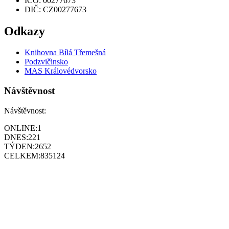
IČO: 00277673
DIČ: CZ00277673
Odkazy
Knihovna Bílá Třemešná
Podzvičinsko
MAS Královédvorsko
Návštěvnost
Návštěvnost:
ONLINE:
1
DNES:
221
TÝDEN:
2652
CELKEM:
835124