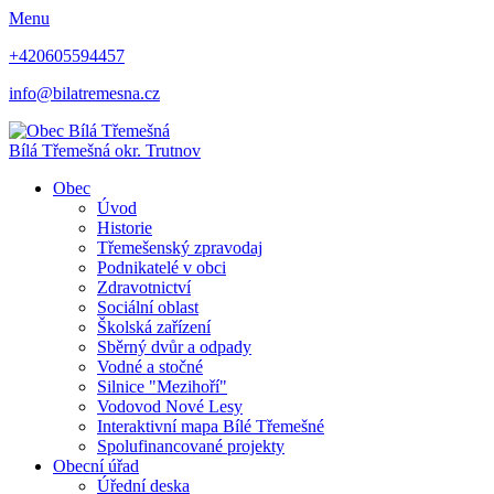
Menu
+420605594457
info@bilatremesna.cz
Bílá Třemešná
okr. Trutnov
Obec
Úvod
Historie
Třemešenský zpravodaj
Podnikatelé v obci
Zdravotnictví
Sociální oblast
Školská zařízení
Sběrný dvůr a odpady
Vodné a stočné
Silnice "Mezihoří"
Vodovod Nové Lesy
Interaktivní mapa Bílé Třemešné
Spolufinancované projekty
Obecní úřad
Úřední deska