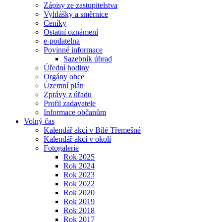
Zápisy ze zastupitelstva
Vyhlášky a směrnice
Ceníky
Ostatní oznámení
e-podatelna
Povinné informace
Sazebník úhrad
Úřední hodiny
Orgány obce
Územní plán
Zprávy z úřadu
Profil zadavatele
Informace občanům
Volný čas
Kalendář akcí v Bílé Třemešné
Kalendář akcí v okolí
Fotogalerie
Rok 2025
Rok 2024
Rok 2023
Rok 2022
Rok 2020
Rok 2019
Rok 2018
Rok 2017