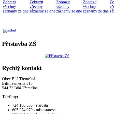
Zobrazit
Zobrazit
Zobrazit
Zobrazit
Zo
všechny
všechny
všechny
všechny
vš
záznamy ze dne
záznamy ze dne
záznamy ze dne
záznamy ze dne
zá
Přístavba ZŠ
Rychlý kontakt
Obec Bílá Třemešná
Bílá Třemešná 315
544 72 Bílá Třemešná
Telefony:
724 180 865 - starosta
605 274 070 - místostarosta