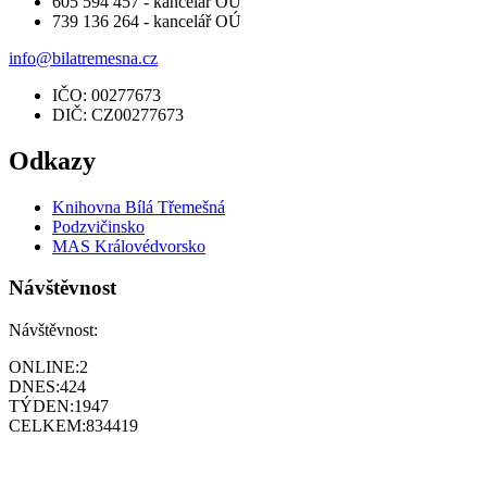
605 594 457 - kancelář OÚ
739 136 264 - kancelář OÚ
info@bilatremesna.cz
IČO: 00277673
DIČ: CZ00277673
Odkazy
Knihovna Bílá Třemešná
Podzvičinsko
MAS Královédvorsko
Návštěvnost
Návštěvnost:
ONLINE:
2
DNES:
424
TÝDEN:
1947
CELKEM:
834419