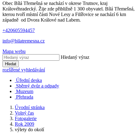
Obec Bílá Třemešná se nachází v okrese Trutnov, kraj
Královéhradecký. Žije zde přibližně 1 300 obyvatel. Bílá Třemešná,
kterou tvoří místní části Nové Lesy a Filířovice se nachází 6 km
západně od Dvora Králové nad Labem.
+420605594457
info@bilatremesna.cz
Mapa webu
Hledaný výraz
Hledat
rozšířené vyhledávání
Úřední deska
Sběrný dvůr a odpady
Muzeum
Přehrada
Úvodní stránka
Volný čas
Fotogalerie
Rok 2009
výlety do okolí