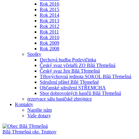
Rok 2016
Rok 2015
Rok 2014
Rok 2013
Rok 2012
Rok 2011
Rok 2010
Rok 2009
Rok 2008
Spolky
Dechová hudba Podzvičinka
Český svaz včelařů ZO Bílá Třemešná
Český svaz žen Bílá Třemešná
Tělovýchovná jednota SOKOL Bílá Třemešná
Sdružení přátel Bílé Třemešné
Občanské sdružení STŘEMCHA
Sbor dobrovolných hasičů Bílá Třemešná
rezervace sálu hasičské zbrojnice
Kontakty
Napište nám
Vaše dotazy
Bílá Třemešná
okr. Trutnov